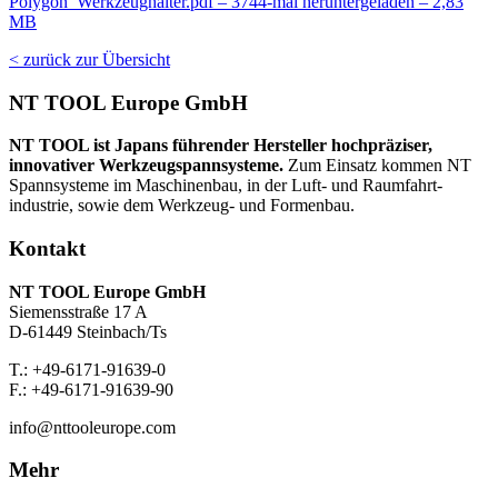
Polygon_Werkzeughalter.pdf – 3744-mal heruntergeladen – 2,83
MB
< zurück zur Übersicht
NT TOOL Europe GmbH
NT TOOL ist Japans führender Hersteller hochpräziser,
innovativer Werkzeug­spannsysteme.
Zum Einsatz kommen NT
Spannsysteme im Maschinenbau, in der Luft- und Raumfahrt­
industrie, sowie dem Werkzeug- und Formenbau.
Kontakt
NT TOOL Europe GmbH
Siemensstraße 17 A
D-61449 Steinbach/Ts
T.: +49-6171-91639-0
F.: +49-6171-91639-90
info@nttooleurope.com
Mehr