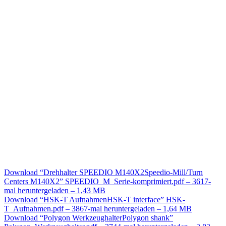
Download “
Drehhalter SPEEDIO M140X2
Speedio-Mill/Turn
Centers M140X2
”
SPEEDIO_M_Serie-komprimiert.pdf – 3617-
mal heruntergeladen – 1,43 MB
Download “
HSK-T Aufnahmen
HSK-T interface
”
HSK-
T_Aufnahmen.pdf – 3867-mal heruntergeladen – 1,64 MB
Download “
Polygon Werkzeughalter
Polygon shank
”